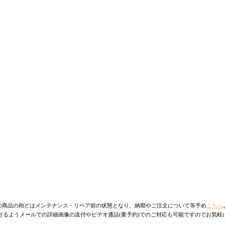
の商品の殆どはメンテナンス・リペア前の状態となり、納期やご注文について等予め
こちら
けるようメールでの詳細画像の送付やビデオ通話(要予約)でのご対応も可能ですのでお気軽