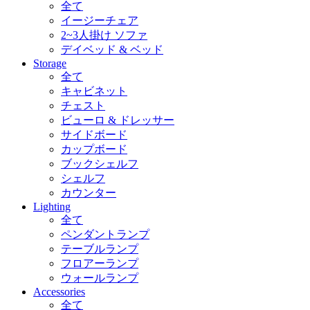
全て
イージーチェア
2~3人掛け ソファ
デイベッド & ベッド
Storage
全て
キャビネット
チェスト
ビューロ & ドレッサー
サイドボード
カップボード
ブックシェルフ
シェルフ
カウンター
Lighting
全て
ペンダントランプ
テーブルランプ
フロアーランプ
ウォールランプ
Accessories
全て