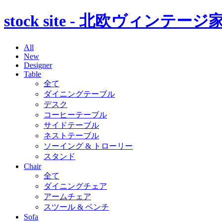
stock site - 北欧ヴィン
All
New
Designer
Table
全て
ダイニングテーブル
デスク
コーヒーテーブル
サイドテーブル
ネストテーブル
ソーイング & トローリー
スタンド
Chair
全て
ダイニングチェア
アームチェア
スツール & ベンチ
Sofa