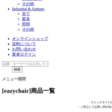
その他
Industrial & Antique
全て
家具
照明
その他
オンラインショップ
送料について
お問い合わせ
業者ログイン
検索
メニュー開閉
[eazychair]商品一覧
・ストックサイト
・ご安心してお買い求め頂