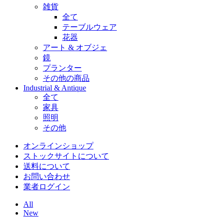
雑貨
全て
テーブルウェア
花器
アート & オブジェ
鏡
プランター
その他の商品
Industrial & Antique
全て
家具
照明
その他
オンラインショップ
ストックサイトについて
送料について
お問い合わせ
業者ログイン
All
New