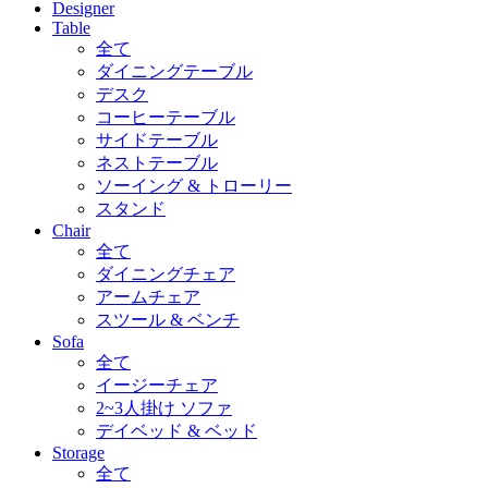
Designer
Table
全て
ダイニングテーブル
デスク
コーヒーテーブル
サイドテーブル
ネストテーブル
ソーイング & トローリー
スタンド
Chair
全て
ダイニングチェア
アームチェア
スツール & ベンチ
Sofa
全て
イージーチェア
2~3人掛け ソファ
デイベッド & ベッド
Storage
全て