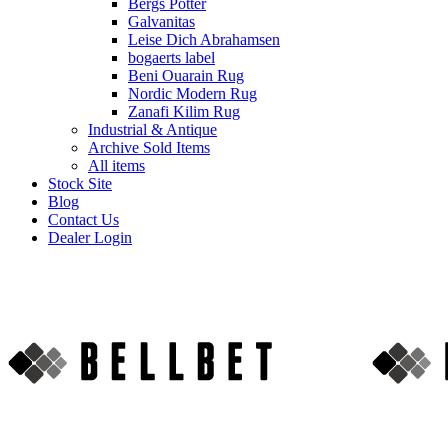
Bergs Potter
Galvanitas
Leise Dich Abrahamsen
bogaerts label
Beni Ouarain Rug
Nordic Modern Rug
Zanafi Kilim Rug
Industrial & Antique
Archive Sold Items
All items
Stock Site
Blog
Contact Us
Dealer Login