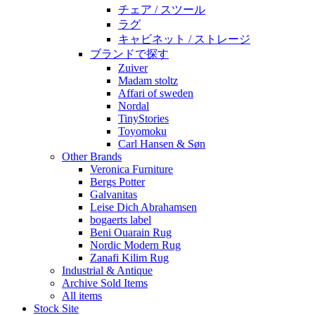
チェア / スツール
ラグ
キャビネット / ストレージ
ブランドで探す
Zuiver
Madam stoltz
Affari of sweden
Nordal
TinyStories
Toyomoku
Carl Hansen & Søn
Other Brands
Veronica Furniture
Bergs Potter
Galvanitas
Leise Dich Abrahamsen
bogaerts label
Beni Ouarain Rug
Nordic Modern Rug
Zanafi Kilim Rug
Industrial & Antique
Archive Sold Items
All items
Stock Site