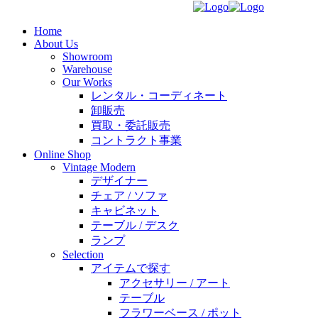
Home
About Us
Showroom
Warehouse
Our Works
レンタル・コーディネート
卸販売
買取・委託販売
コントラクト事業
Online Shop
Vintage Modern
デザイナー
チェア / ソファ
キャビネット
テーブル / デスク
ランプ
Selection
アイテムで探す
アクセサリー / アート
テーブル
フラワーベース / ポット