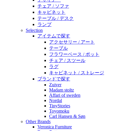
チェア / ソファ
キャビネット
テーブル / デスク
ランプ
Selection
アイテムで探す
アクセサリー / アート
テーブル
フラワーベース / ポット
チェア / スツール
ラグ
キャビネット / ストレージ
ブランドで探す
Zuiver
Madam stoltz
Affari of sweden
Nordal
TinyStories
Toyomoku
Carl Hansen & Søn
Other Brands
Veronica Furniture