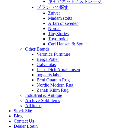
キャビネット / ストレージ
ブランドで探す
Zuiver
Madam stoltz
Affari of sweden
Nordal
TinyStories
Toyomoku
Carl Hansen & Søn
Other Brands
Veronica Furniture
Bergs Potter
Galvanitas
Leise Dich Abrahamsen
bogaerts label
Beni Ouarain Rug
Nordic Modern Rug
Zanafi Kilim Rug
Industrial & Antique
Archive Sold Items
All items
Stock Site
Blog
Contact Us
Dealer Login