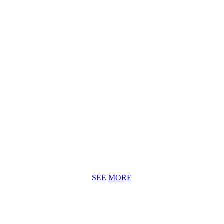
ヴィンテージ家具のリペア・ペンテナンスについ
て
私たちが長年研究を重ねてたヴィンテージ北欧家具のリペ
ア・メンテナンスの基本的な工程をご紹介します。
SEE MORE