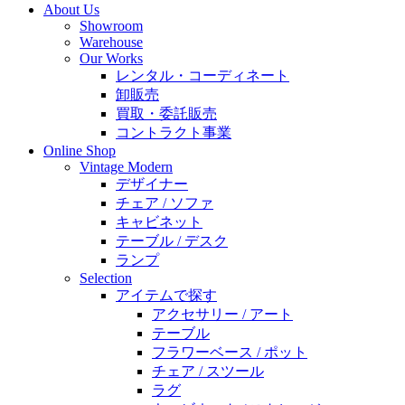
About Us
Showroom
Warehouse
Our Works
レンタル・コーディネート
卸販売
買取・委託販売
コントラクト事業
Online Shop
Vintage Modern
デザイナー
チェア / ソファ
キャビネット
テーブル / デスク
ランプ
Selection
アイテムで探す
アクセサリー / アート
テーブル
フラワーベース / ポット
チェア / スツール
ラグ