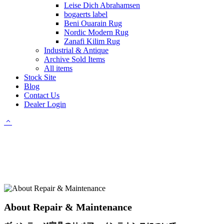
Leise Dich Abrahamsen
bogaerts label
Beni Ouarain Rug
Nordic Modern Rug
Zanafi Kilim Rug
Industrial & Antique
Archive Sold Items
All items
Stock Site
Blog
Contact Us
Dealer Login
About Repair & Maintenance