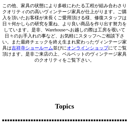
この他、家具の状態により多岐にわたる工程が組み合わさり
クオリティのの高いヴィンテージ家具が仕上がります。ご購
入を頂いたお客様が末長くご愛用頂ける様、修復スタッフは
日々何かしらの研究を重ね、より良い商品を作り出す努力を
しています。
是非、
Warehouseへお越しの際は工房を覗いて
日々のお手入れの事など、お気軽にスタッフへご相談下さ
い。また最終チェックを終え生まれ変わったヴィンテージ家
具は
吉祥寺ショールーム
並びに
オンラインショップ
にてご覧
頂けます。是非ご来店の上、ベルベットのヴィンテージ家具
のクオリティをご覧下さい。
Topics