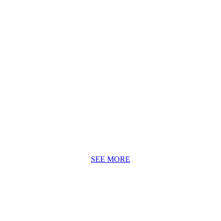
日々のお手入れについて
定期的にお手入れを行う事によって家具の乾燥や劣化を防
ぎ、長くきれいな状態を保つ事が出来るだけでなく、時間と
ともに美しく変わる経年変化をお愉しみ頂けます。
SEE MORE