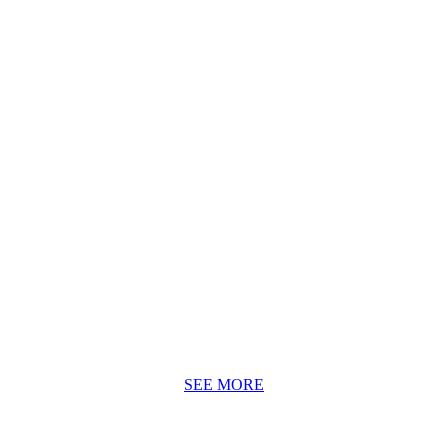
ヴィンテージランプの歴史と安全性
弊社で取り扱う海外製のヴィンテージ照明はいずれも電気用
品安全法に基づいた適正な部品への交換を行った後に技術基
準適合検査を経てPSEマークを表示しています。
SEE MORE