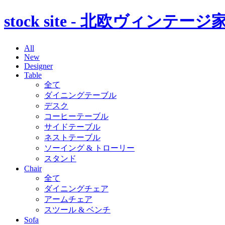
stock site - 北欧ヴィン
All
New
Designer
Table
全て
ダイニングテーブル
デスク
コーヒーテーブル
サイドテーブル
ネストテーブル
ソーイング & トローリー
スタンド
Chair
全て
ダイニングチェア
アームチェア
スツール & ベンチ
Sofa