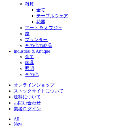
雑貨
全て
テーブルウェア
花器
アート & オブジェ
鏡
プランター
その他の商品
Industrial & Antique
全て
家具
照明
その他
オンラインショップ
ストックサイトについて
送料について
お問い合わせ
業者ログイン
All
New