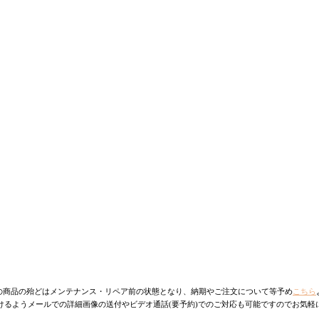
の商品の殆どはメンテナンス・リペア前の状態となり、納期やご注文について等予め
こちら
けるようメールでの詳細画像の送付やビデオ通話(要予約)でのご対応も可能ですのでお気軽