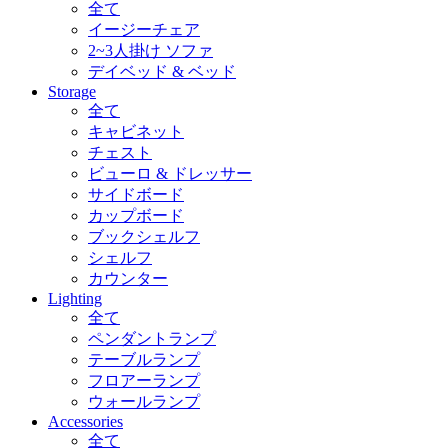
全て
イージーチェア
2~3人掛け ソファ
デイベッド & ベッド
Storage
全て
キャビネット
チェスト
ビューロ & ドレッサー
サイドボード
カップボード
ブックシェルフ
シェルフ
カウンター
Lighting
全て
ペンダントランプ
テーブルランプ
フロアーランプ
ウォールランプ
Accessories
全て