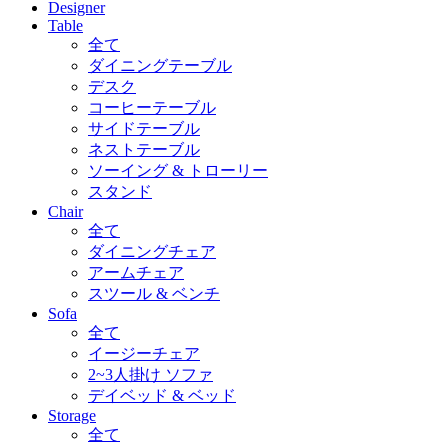
Designer
Table
全て
ダイニングテーブル
デスク
コーヒーテーブル
サイドテーブル
ネストテーブル
ソーイング & トローリー
スタンド
Chair
全て
ダイニングチェア
アームチェア
スツール & ベンチ
Sofa
全て
イージーチェア
2~3人掛け ソファ
デイベッド & ベッド
Storage
全て