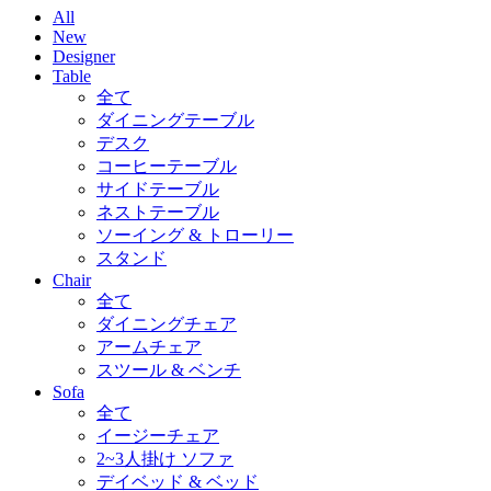
All
New
Designer
Table
全て
ダイニングテーブル
デスク
コーヒーテーブル
サイドテーブル
ネストテーブル
ソーイング & トローリー
スタンド
Chair
全て
ダイニングチェア
アームチェア
スツール & ベンチ
Sofa
全て
イージーチェア
2~3人掛け ソファ
デイベッド & ベッド