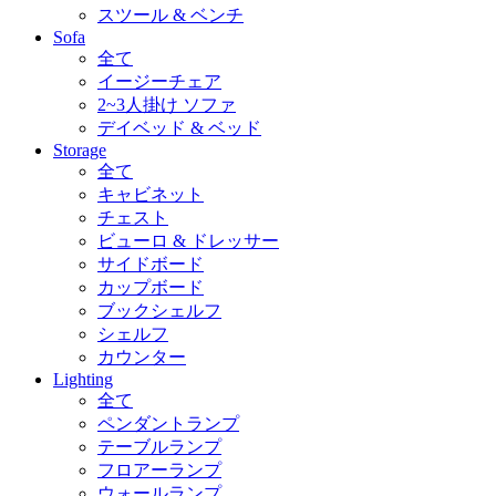
スツール & ベンチ
Sofa
全て
イージーチェア
2~3人掛け ソファ
デイベッド & ベッド
Storage
全て
キャビネット
チェスト
ビューロ & ドレッサー
サイドボード
カップボード
ブックシェルフ
シェルフ
カウンター
Lighting
全て
ペンダントランプ
テーブルランプ
フロアーランプ
ウォールランプ