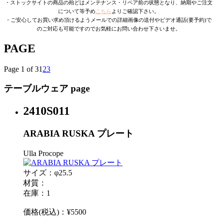
・ストックサイトの商品の殆どはメンテナンス・リペア前の状態となり、納期やご注文
について等予め
こちら
よりご確認下さい。
・ご安心してお買い求め頂けるようメールでの詳細画像の送付やビデオ通話(要予約)で
のご対応も可能ですのでお気軽にお問い合わせ下さいませ。
PAGE
Page 1 of 3
1
2
3
テーブルウェア page
2410S011
ARABIA RUSKA プレート
Ulla Procope
サイズ：φ25.5
材質：
在庫：1
価格(税込)：¥5500