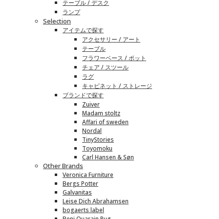
テーブル / デスク
ランプ
Selection
アイテムで探す
アクセサリー / アート
テーブル
フラワーベース / ポット
チェア / スツール
ラグ
キャビネット / ストレージ
ブランドで探す
Zuiver
Madam stoltz
Affari of sweden
Nordal
TinyStories
Toyomoku
Carl Hansen & Søn
Other Brands
Veronica Furniture
Bergs Potter
Galvanitas
Leise Dich Abrahamsen
bogaerts label
Beni Ouarain Rug