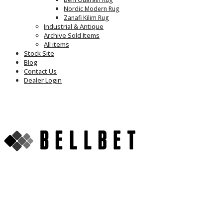
Nordic Modern Rug
Zanafi Kilim Rug
Industrial & Antique
Archive Sold Items
All items
Stock Site
Blog
Contact Us
Dealer Login