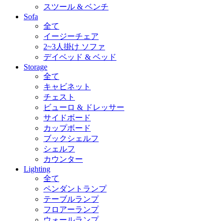
スツール & ベンチ
Sofa
全て
イージーチェア
2~3人掛け ソファ
デイベッド & ベッド
Storage
全て
キャビネット
チェスト
ビューロ & ドレッサー
サイドボード
カップボード
ブックシェルフ
シェルフ
カウンター
Lighting
全て
ペンダントランプ
テーブルランプ
フロアーランプ
ウォールランプ