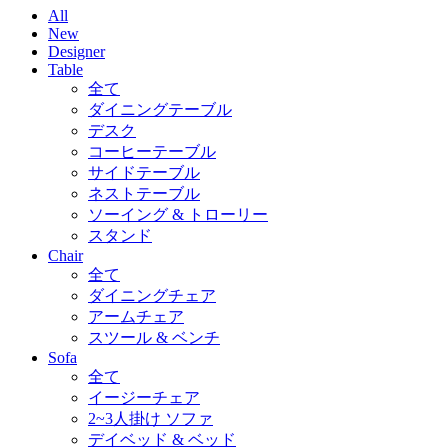
All
New
Designer
Table
全て
ダイニングテーブル
デスク
コーヒーテーブル
サイドテーブル
ネストテーブル
ソーイング & トローリー
スタンド
Chair
全て
ダイニングチェア
アームチェア
スツール & ベンチ
Sofa
全て
イージーチェア
2~3人掛け ソファ
デイベッド & ベッド