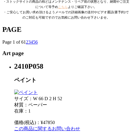
・ストックサイトの商品の殆どはメンテナンス・リペア前の状態となり、納期やご注文
について等予め
こちら
よりご確認下さい。
・ご安心してお買い求め頂けるようメールでの詳細画像の送付やビデオ通話(要予約)で
のご対応も可能ですのでお気軽にお問い合わせ下さいませ。
PAGE
Page 1 of 6
1
2
3
4
5
6
Art page
2410P058
ペイント
サイズ：W 66 D 2 H 52
材質：ペーパー
在庫：1
価格(税込)：¥47850
この商品に関するお問い合わせ