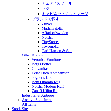
チェア / スツール
ラグ
キャビネット / ストレージ
ブランドで探す
Zuiver
Madam stoltz
Affari of sweden
Nordal
TinyStories
Toyomoku
Carl Hansen & Søn
Other Brands
Veronica Furniture
Bergs Potter
Galvanitas
Leise Dich Abrahamsen
bogaerts label
Beni Ouarain Rug
Nordic Modern Rug
Zanafi Kilim Rug
Industrial & Antique
Archive Sold Items
All items
Stock Site