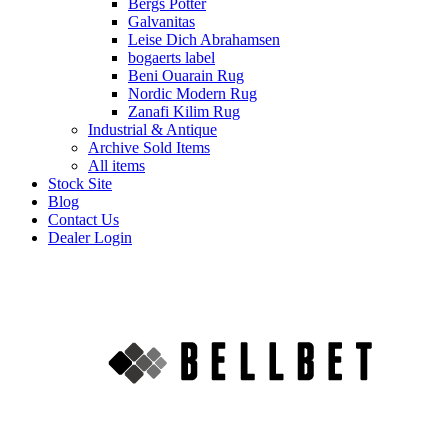
Bergs Potter
Galvanitas
Leise Dich Abrahamsen
bogaerts label
Beni Ouarain Rug
Nordic Modern Rug
Zanafi Kilim Rug
Industrial & Antique
Archive Sold Items
All items
Stock Site
Blog
Contact Us
Dealer Login