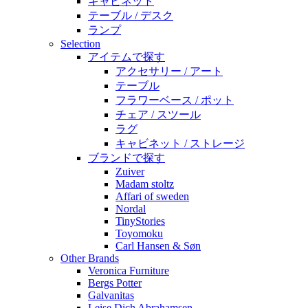
キャビネット
テーブル / デスク
ランプ
Selection
アイテムで探す
アクセサリー / アート
テーブル
フラワーベース / ポット
チェア / スツール
ラグ
キャビネット / ストレージ
ブランドで探す
Zuiver
Madam stoltz
Affari of sweden
Nordal
TinyStories
Toyomoku
Carl Hansen & Søn
Other Brands
Veronica Furniture
Bergs Potter
Galvanitas
Leise Dich Abrahamsen