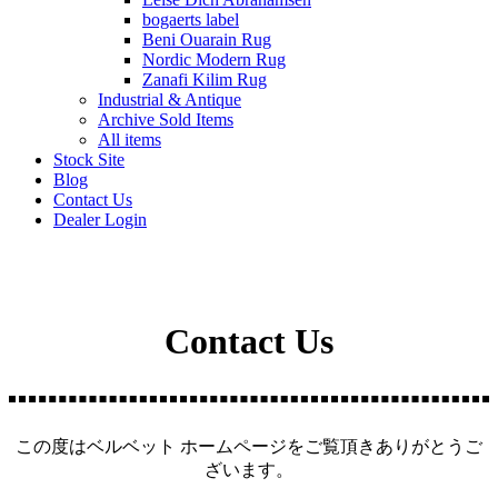
bogaerts label
Beni Ouarain Rug
Nordic Modern Rug
Zanafi Kilim Rug
Industrial & Antique
Archive Sold Items
All items
Stock Site
Blog
Contact Us
Dealer Login
Contact Us
この度はベルベット ホームページをご覧頂きありがとうご
ざいます。