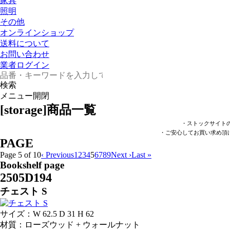
家具
照明
その他
オンラインショップ
送料について
お問い合わせ
業者ログイン
検索
メニュー開閉
[storage]商品一覧
・ストックサイト
・ご安心してお買い求め頂
PAGE
Page 5 of 10
‹ Previous
1
2
3
4
5
6
7
8
9
Next ›
Last »
Bookshelf page
2505D194
チェスト S
サイズ：W 62.5 D 31 H 62
材質：ローズウッド + ウォールナット