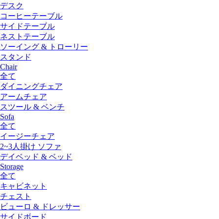
デスク
コーヒーテーブル
サイドテーブル
ネストテーブル
ソーイング & トローリー
スタンド
Chair
全て
ダイニングチェア
アームチェア
スツール & ベンチ
Sofa
全て
イージーチェア
2~3人掛け ソファ
デイベッド & ベッド
Storage
全て
キャビネット
チェスト
ビューロ & ドレッサー
サイドボード