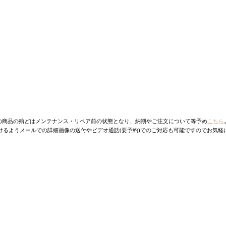
の商品の殆どはメンテナンス・リペア前の状態となり、納期やご注文について等予め
こちら
けるようメールでの詳細画像の送付やビデオ通話(要予約)でのご対応も可能ですのでお気軽