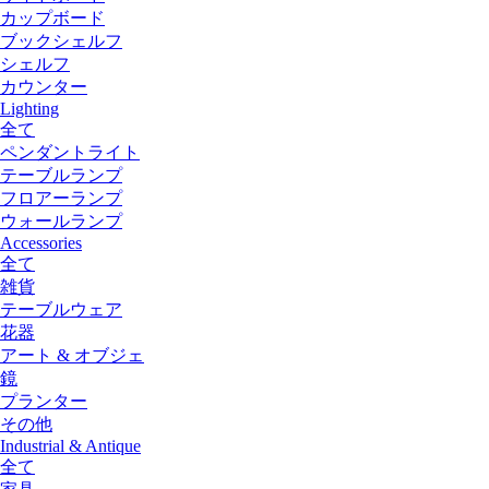
カップボード
ブックシェルフ
シェルフ
カウンター
Lighting
全て
ペンダントライト
テーブルランプ
フロアーランプ
ウォールランプ
Accessories
全て
雑貨
テーブルウェア
花器
アート & オブジェ
鏡
プランター
その他
Industrial & Antique
全て