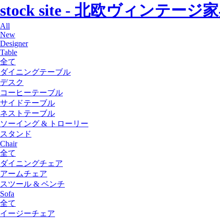
stock site - 北欧ヴィン
All
New
Designer
Table
全て
ダイニングテーブル
デスク
コーヒーテーブル
サイドテーブル
ネストテーブル
ソーイング & トローリー
スタンド
Chair
全て
ダイニングチェア
アームチェア
スツール & ベンチ
Sofa
全て
イージーチェア