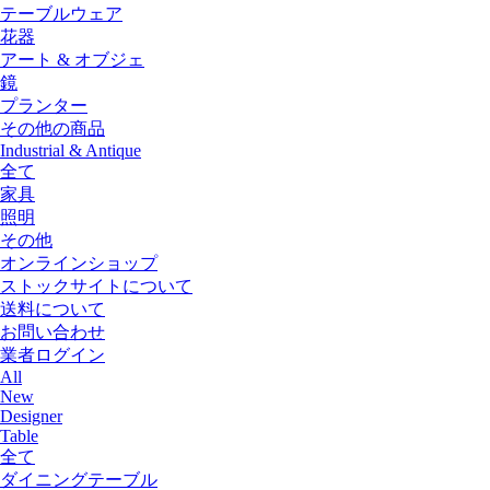
テーブルウェア
花器
アート & オブジェ
鏡
プランター
その他の商品
Industrial & Antique
全て
家具
照明
その他
オンラインショップ
ストックサイトについて
送料について
お問い合わせ
業者ログイン
All
New
Designer
Table
全て
ダイニングテーブル