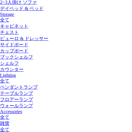
2~3人掛け ソファ
デイベッド & ベッド
Storage
全て
キャビネット
チェスト
ビューロ & ドレッサー
サイドボード
カップボード
ブックシェルフ
シェルフ
カウンター
Lighting
全て
ペンダントランプ
テーブルランプ
フロアーランプ
ウォールランプ
Accessories
全て
雑貨
全て