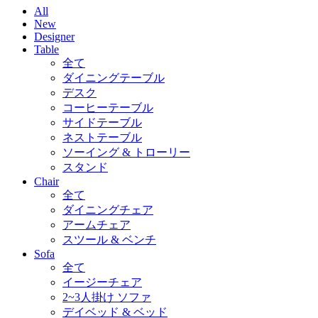
All
New
Designer
Table
全て
ダイニングテーブル
デスク
コーヒーテーブル
サイドテーブル
ネストテーブル
ソーイング & トローリー
スタンド
Chair
全て
ダイニングチェア
アームチェア
スツール & ベンチ
Sofa
全て
イージーチェア
2~3人掛け ソファ
デイベッド & ベッド