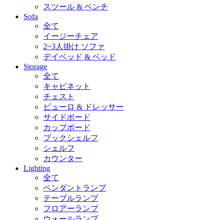
スツール & ベンチ
Sofa
全て
イージーチェア
2~3人掛け ソファ
デイベッド & ベッド
Storage
全て
キャビネット
チェスト
ビューロ & ドレッサー
サイドボード
カップボード
ブックシェルフ
シェルフ
カウンター
Lighting
全て
ペンダントランプ
テーブルランプ
フロアーランプ
ウォールランプ