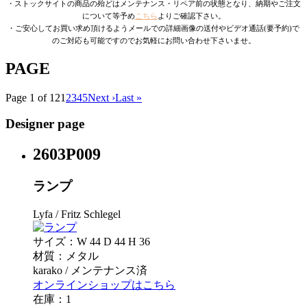
・ストックサイトの商品の殆どはメンテナンス・リペア前の状態となり、納期やご注文
について等予め
こちら
よりご確認下さい。
・ご安心してお買い求め頂けるようメールでの詳細画像の送付やビデオ通話(要予約)で
のご対応も可能ですのでお気軽にお問い合わせ下さいませ。
PAGE
Page 1 of 12
1
2
3
4
5
Next ›
Last »
Designer page
2603P009
ランプ
Lyfa / Fritz Schlegel
サイズ：W 44 D 44 H 36
材質：メタル
karako / メンテナンス済
オンラインショップはこちら
在庫：1