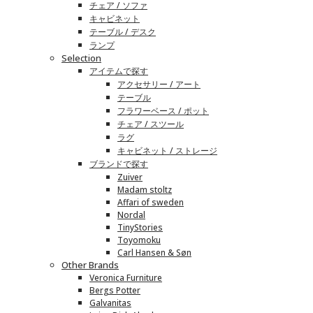
チェア / ソファ
キャビネット
テーブル / デスク
ランプ
Selection
アイテムで探す
アクセサリー / アート
テーブル
フラワーベース / ポット
チェア / スツール
ラグ
キャビネット / ストレージ
ブランドで探す
Zuiver
Madam stoltz
Affari of sweden
Nordal
TinyStories
Toyomoku
Carl Hansen & Søn
Other Brands
Veronica Furniture
Bergs Potter
Galvanitas