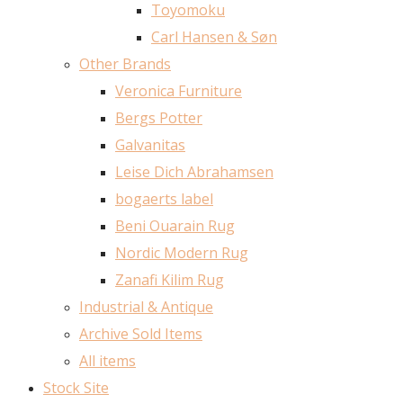
Toyomoku
Carl Hansen & Søn
Other Brands
Veronica Furniture
Bergs Potter
Galvanitas
Leise Dich Abrahamsen
bogaerts label
Beni Ouarain Rug
Nordic Modern Rug
Zanafi Kilim Rug
Industrial & Antique
Archive Sold Items
All items
Stock Site