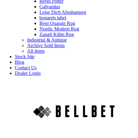
Bergs Potter
Galvanitas
Leise Dich Abrahamsen
bogaerts label
Beni Ouarain Rug
Nordic Modern Rug
Zanafi Kilim Rug
Industrial & Antique
Archive Sold Items
All items
Stock Site
Blog
Contact Us
Dealer Login