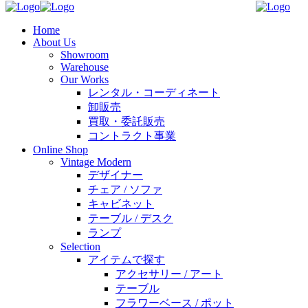
Home
About Us
Showroom
Warehouse
Our Works
レンタル・コーディネート
卸販売
買取・委託販売
コントラクト事業
Online Shop
Vintage Modern
デザイナー
チェア / ソファ
キャビネット
テーブル / デスク
ランプ
Selection
アイテムで探す
アクセサリー / アート
テーブル
フラワーベース / ポット