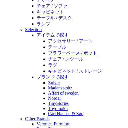
チェア / ソファ
キャビネット
テーブル / デスク
ランプ
Selection
アイテムで探す
アクセサリー / アート
テーブル
フラワーベース / ポット
チェア / スツール
ラグ
キャビネット / ストレージ
ブランドで探す
Zuiver
Madam stoltz
Affari of sweden
Nordal
TinyStories
Toyomoku
Carl Hansen & Søn
Other Brands
Veronica Furniture