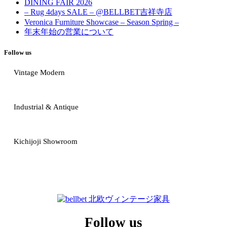
DINING FAIR 2026
– Rug 4days SALE – @BELLBET吉祥寺店
Veronica Furniture Showcase – Season Spring –
年末年始の営業について
Follow us
Vintage Modern
Industrial & Antique
Kichijoji Showroom
Follow us