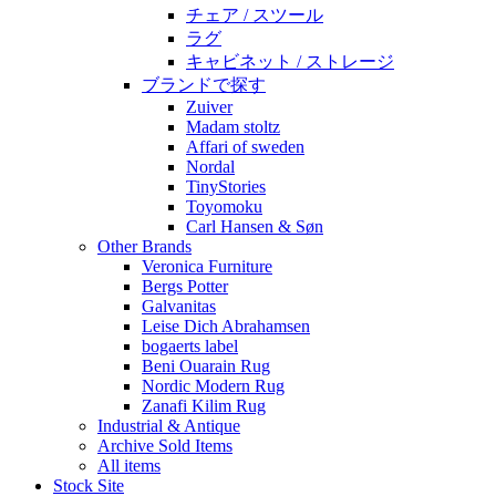
チェア / スツール
ラグ
キャビネット / ストレージ
ブランドで探す
Zuiver
Madam stoltz
Affari of sweden
Nordal
TinyStories
Toyomoku
Carl Hansen & Søn
Other Brands
Veronica Furniture
Bergs Potter
Galvanitas
Leise Dich Abrahamsen
bogaerts label
Beni Ouarain Rug
Nordic Modern Rug
Zanafi Kilim Rug
Industrial & Antique
Archive Sold Items
All items
Stock Site