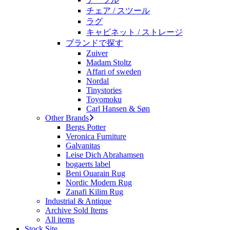
チェア / スツール
ラグ
キャビネット / ストレージ
ブランドで探す
Zuiver
Madam Stoltz
Affari of sweden
Nordal
Tinystories
Toyomoku
Carl Hansen & Søn
Other Brands
Bergs Potter
Veronica Furniture
Galvanitas
Leise Dich Abrahamsen
bogaerts label
Beni Ouarain Rug
Nordic Modern Rug
Zanafi Kilim Rug
Industrial & Antique
Archive Sold Items
All items
Stock Site