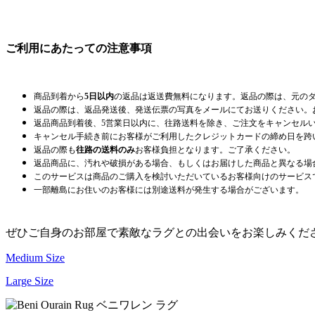
ご利用にあたっての注意事項
商品到着から
5日以内
の返品は返送費無料になります。返品の際は、元の
返品の際は、返品発送後、発送伝票の写真をメールにてお送りください。
返品商品到着後、5営業日以内に、往路送料を除き、ご注文をキャンセル
キャンセル手続き前にお客様がご利用したクレジットカードの締め日を跨
返品の際も
往路の送料のみ
お客様負担となります。ご了承ください。
返品商品に、汚れや破損がある場合、もしくはお届けした商品と異なる場
このサービスは商品のご購入を検討いただいているお客様向けのサービス
一部離島にお住いのお客様には別途送料が発生する場合がございます。
ぜひご自身のお部屋で素敵なラグとの出会いをお楽しみくだ
Medium Size
Large Size