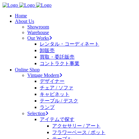
Home
About Us
Showroom
Warehouse
Our Works
レンタル・コーディネート
卸販売
買取・委託販売
コントラクト事業
Online Shop
Vintage Modern
デザイナー
チェア / ソファ
キャビネット
テーブル / デスク
ランプ
Selection
アイテムで探す
アクセサリー / アート
フラワーベース / ポット
テーブル