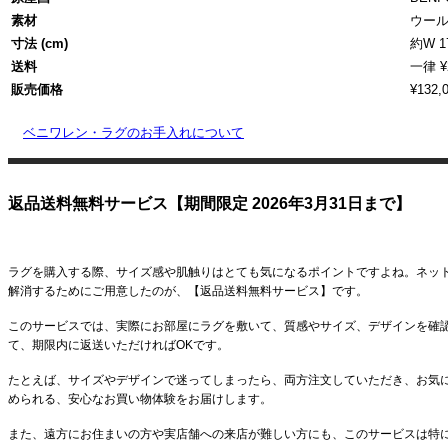
素材
ウール
寸法 (cm)
約W 17
送料
一律 
販売価格
¥132,
ベニワレン・ラグのお手入れについて
返品送料無料サービス【期間限定 2026年3月31日まで】
ラグを購入する際、サイズ感や肌触りはとても気になるポイントですよね。
ネッ
解消するためにご用意したのが、【返品送料無料サービス】です。
このサービスでは、実際にお部屋にラグを敷いて、質感やサイズ、デザインを確
て、期限内に返送いただければOKです。
たとえば、サイズやデザインで迷ってしまったら、両方注文していただき、お気
められる、安心なお買い物体験をお届けします。
また、遠方にお住まいの方や実店舗への来店が難しい方にも、このサービスは特