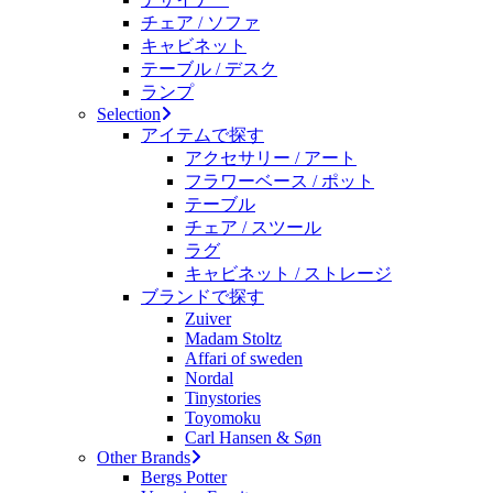
チェア / ソファ
キャビネット
テーブル / デスク
ランプ
Selection
アイテムで探す
アクセサリー / アート
フラワーベース / ポット
テーブル
チェア / スツール
ラグ
キャビネット / ストレージ
ブランドで探す
Zuiver
Madam Stoltz
Affari of sweden
Nordal
Tinystories
Toyomoku
Carl Hansen & Søn
Other Brands
Bergs Potter