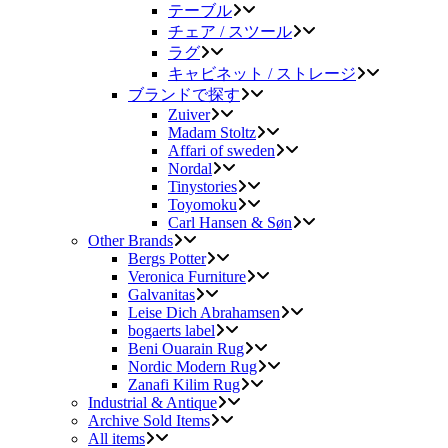
テーブル
チェア / スツール
ラグ
キャビネット / ストレージ
ブランドで探す
Zuiver
Madam Stoltz
Affari of sweden
Nordal
Tinystories
Toyomoku
Carl Hansen & Søn
Other Brands
Bergs Potter
Veronica Furniture
Galvanitas
Leise Dich Abrahamsen
bogaerts label
Beni Ouarain Rug
Nordic Modern Rug
Zanafi Kilim Rug
Industrial & Antique
Archive Sold Items
All items