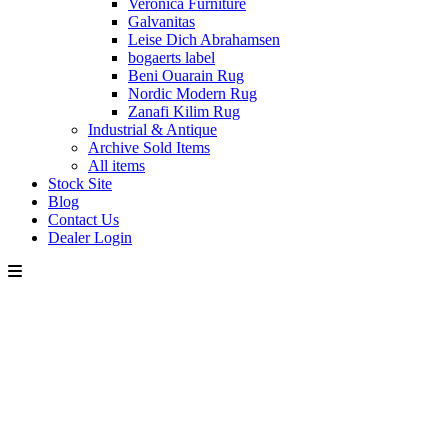
Veronica Furniture
Galvanitas
Leise Dich Abrahamsen
bogaerts label
Beni Ouarain Rug
Nordic Modern Rug
Zanafi Kilim Rug
Industrial & Antique
Archive Sold Items
All items
Stock Site
Blog
Contact Us
Dealer Login