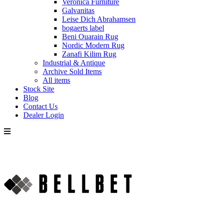
Veronica Furniture
Galvanitas
Leise Dich Abrahamsen
bogaerts label
Beni Ouarain Rug
Nordic Modern Rug
Zanafi Kilim Rug
Industrial & Antique
Archive Sold Items
All items
Stock Site
Blog
Contact Us
Dealer Login