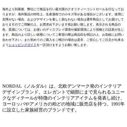
海外より到着後、弊社にて検品を行い最大限のクオリティーコントロールを行なってお
りますが、海外製品の特性上、生産過程での小キズ等がある場合がございます。使用に
支障がない場合、およびデザインを著しく損なわない場合は通常商品としてお届けして
おりますのでご理解の上、お買求め下さいます様お願い致します。表示される商品の
色、質感については、お使いのディスプレイ環境や撮影環境により現物との誤差が生じ
ます。商品のより詳しい状態についてご希望の際は商品IDを明記の上、お気軽にお問い
合わせ下さい。また初めてのご購入をご検討の場合は是非、ご安心してご注文が出来る
よう
ショッピングガイド
を一読頂けますようお願い致します。
NORDAL（ノルダル）は、北欧デンマーク発のインテリア
デザインブランド。エレガントで細部にまで見られるユニー
クなディテールが特徴のインテリアアイテムを発表し続け、
ヨーロッパやアメリカの殆どの地域に販売店を持つ、1991年
に設立した家族経営のブランドです。