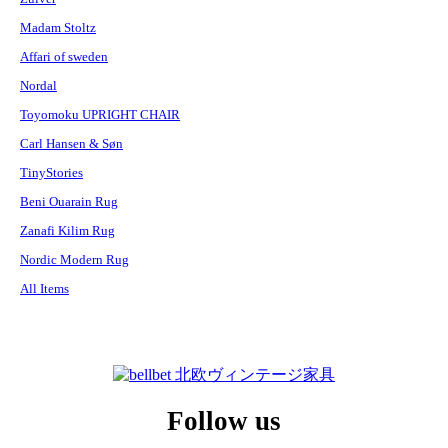
Madam Stoltz
Affari of sweden
Nordal
Toyomoku UPRIGHT CHAIR
Carl Hansen & Søn
TinyStories
Beni Ouarain Rug
Zanafi Kilim Rug
Nordic Modern Rug
All Items
Follow us