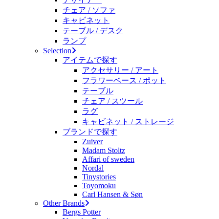
チェア / ソファ
キャビネット
テーブル / デスク
ランプ
Selection
アイテムで探す
アクセサリー / アート
フラワーベース / ポット
テーブル
チェア / スツール
ラグ
キャビネット / ストレージ
ブランドで探す
Zuiver
Madam Stoltz
Affari of sweden
Nordal
Tinystories
Toyomoku
Carl Hansen & Søn
Other Brands
Bergs Potter