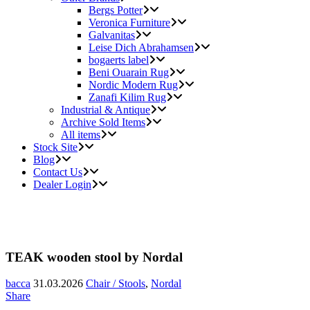
Bergs Potter
Veronica Furniture
Galvanitas
Leise Dich Abrahamsen
bogaerts label
Beni Ouarain Rug
Nordic Modern Rug
Zanafi Kilim Rug
Industrial & Antique
Archive Sold Items
All items
Stock Site
Blog
Contact Us
Dealer Login
TEAK wooden stool by Nordal
bacca
31.03.2026
Chair / Stools
,
Nordal
Share