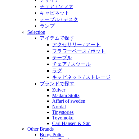
チェア / ソファ
キャビネット
テーブル / デスク
ランプ
Selection
アイテムで探す
アクセサリー / アート
フラワーベース / ポット
テーブル
チェア / スツール
ラグ
キャビネット / ストレージ
ブランドで探す
Zuiver
Madam Stoltz
Affari of sweden
Nordal
Tinystories
Toyomoku
Carl Hansen & Søn
Other Brands
Bergs Potter