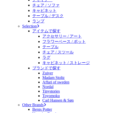
チェア / ソファ
キャビネット
テーブル / デスク
ランプ
Selection
アイテムで探す
アクセサリー / アート
フラワーベース / ポット
テーブル
チェア / スツール
ラグ
キャビネット / ストレージ
ブランドで探す
Zuiver
Madam Stoltz
Affari of sweden
Nordal
Tinystories
Toyomoku
Carl Hansen & Søn
Other Brands
Bergs Potter