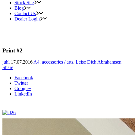
Stock Site
Blog
Contact Us
Dealer Login
Print #2
juhl
17.07.2016
A4
,
accessories / arts
,
Leise Dich Abrahamsen
Share
Facebook
Twitter
Google+
LinkedIn