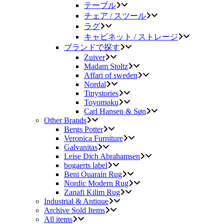
テーブル
チェア / スツール
ラグ
キャビネット / ストレージ
ブランドで探す
Zuiver
Madam Stoltz
Affari of sweden
Nordal
Tinystories
Toyomoku
Carl Hansen & Søn
Other Brands
Bergs Potter
Veronica Furniture
Galvanitas
Leise Dich Abrahamsen
bogaerts label
Beni Ouarain Rug
Nordic Modern Rug
Zanafi Kilim Rug
Industrial & Antique
Archive Sold Items
All items