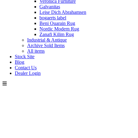
Veronica Furniture
Galvanitas
Leise Dich Abrahamsen
bogaerts label
Beni Ouarain Rug
Nordic Modern Rug
Zanafi Kilim Rug
Industrial & Antique
Archive Sold Items
All items
Stock Site
Blog
Contact Us
Dealer Login