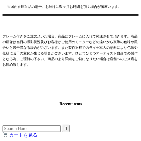
※国内在庫欠品の場合、お届けに数ヶ月お時間を頂く場合が御座います。
フレーム付きをご注文頂いた場合、商品はフレームに入れて発送させて頂きます。商品
の画像は当日の撮影状況及びお客様がご使用のモニターなどの違いから実際の色味や風
合いと若干異なる場合がございます。また製作過程でのライゼ本人の意向により色味や
仕様に若干の変化が生じる場合がございます。ひとつひとつアーティスト自身での製作
となる為、ご理解の下さい。商品のより詳細をご覧になりたい場合は店舗へのご来店を
お勧め致します。
Recent items
Search
for:
カートを見る