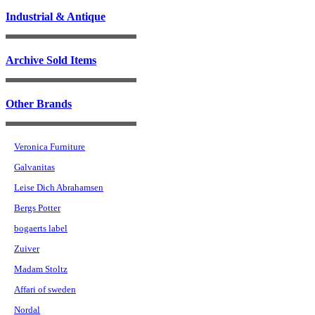
Industrial & Antique
Archive Sold Items
Other Brands
Veronica Furniture
Galvanitas
Leise Dich Abrahamsen
Bergs Potter
bogaerts label
Zuiver
Madam Stoltz
Affari of sweden
Nordal