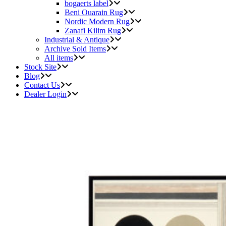
bogaerts label
Beni Ouarain Rug
Nordic Modern Rug
Zanafi Kilim Rug
Industrial & Antique
Archive Sold Items
All items
Stock Site
Blog
Contact Us
Dealer Login