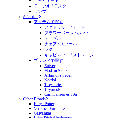
キャビネット
テーブル / デスク
ランプ
Selection
アイテムで探す
アクセサリー / アート
フラワーベース / ポット
テーブル
チェア / スツール
ラグ
キャビネット / ストレージ
ブランドで探す
Zuiver
Madam Stoltz
Affari of sweden
Nordal
Tinystories
Toyomoku
Carl Hansen & Søn
Other Brands
Bergs Potter
Veronica Furniture
Galvanitas
Leise Dich Abrahamsen