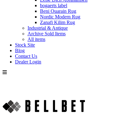
bogaerts label
Beni Ouarain Rug
Nordic Modern Rug
Zanafi Kilim Rug
Industrial & Antique
Archive Sold Items
All items
Stock Site
Blog
Contact Us
Dealer Login