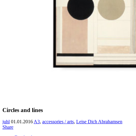
Circles and lines
juhl
01.01.2016
A3
,
accessories / arts
,
Leise Dich Abrahamsen
Share