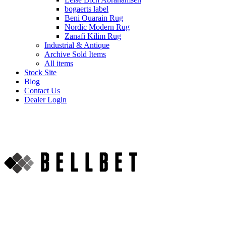
bogaerts label
Beni Ouarain Rug
Nordic Modern Rug
Zanafi Kilim Rug
Industrial & Antique
Archive Sold Items
All items
Stock Site
Blog
Contact Us
Dealer Login