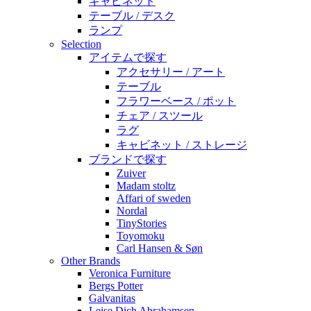
キャビネット
テーブル / デスク
ランプ
Selection
アイテムで探す
アクセサリー / アート
テーブル
フラワーベース / ポット
チェア / スツール
ラグ
キャビネット / ストレージ
ブランドで探す
Zuiver
Madam stoltz
Affari of sweden
Nordal
TinyStories
Toyomoku
Carl Hansen & Søn
Other Brands
Veronica Furniture
Bergs Potter
Galvanitas
Leise Dich Abrahamsen