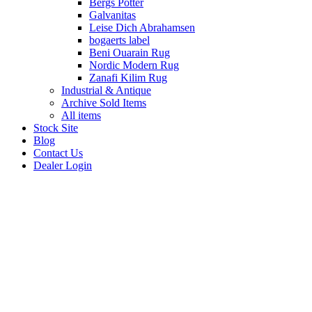
Bergs Potter
Galvanitas
Leise Dich Abrahamsen
bogaerts label
Beni Ouarain Rug
Nordic Modern Rug
Zanafi Kilim Rug
Industrial & Antique
Archive Sold Items
All items
Stock Site
Blog
Contact Us
Dealer Login