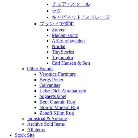
チェア / スツール
ラグ
キャビネット / ストレージ
ブランドで探す
Zuiver
Madam stoltz
Affari of sweden
Nordal
TinyStories
Toyomoku
Carl Hansen & Søn
Other Brands
Veronica Furniture
Bergs Potter
Galvanitas
Leise Dich Abrahamsen
bogaerts label
Beni Ouarain Rug
Nordic Modern Rug
Zanafi Kilim Rug
Industrial & Antique
Archive Sold Items
All items
Stock Site