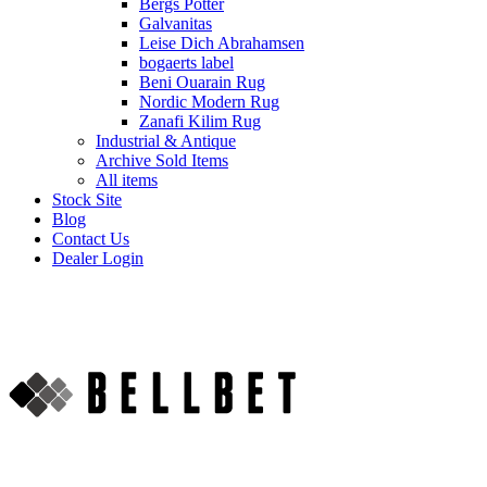
Bergs Potter
Galvanitas
Leise Dich Abrahamsen
bogaerts label
Beni Ouarain Rug
Nordic Modern Rug
Zanafi Kilim Rug
Industrial & Antique
Archive Sold Items
All items
Stock Site
Blog
Contact Us
Dealer Login