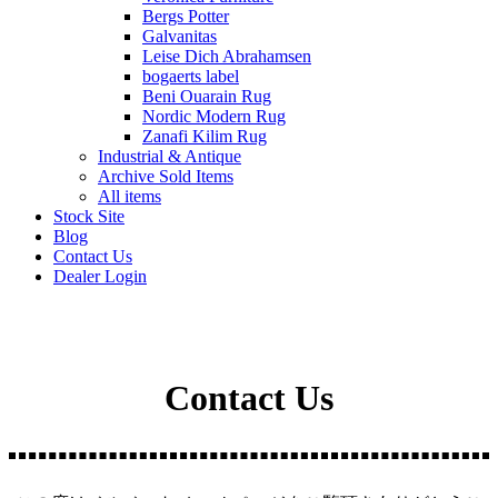
Bergs Potter
Galvanitas
Leise Dich Abrahamsen
bogaerts label
Beni Ouarain Rug
Nordic Modern Rug
Zanafi Kilim Rug
Industrial & Antique
Archive Sold Items
All items
Stock Site
Blog
Contact Us
Dealer Login
Contact Us