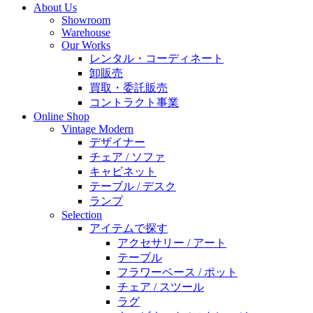
About Us
Showroom
Warehouse
Our Works
レンタル・コーディネート
卸販売
買取・委託販売
コントラクト事業
Online Shop
Vintage Modern
デザイナー
チェア / ソファ
キャビネット
テーブル / デスク
ランプ
Selection
アイテムで探す
アクセサリー / アート
テーブル
フラワーベース / ポット
チェア / スツール
ラグ