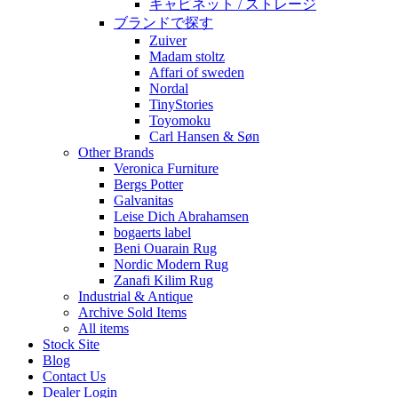
キャビネット / ストレージ
ブランドで探す
Zuiver
Madam stoltz
Affari of sweden
Nordal
TinyStories
Toyomoku
Carl Hansen & Søn
Other Brands
Veronica Furniture
Bergs Potter
Galvanitas
Leise Dich Abrahamsen
bogaerts label
Beni Ouarain Rug
Nordic Modern Rug
Zanafi Kilim Rug
Industrial & Antique
Archive Sold Items
All items
Stock Site
Blog
Contact Us
Dealer Login