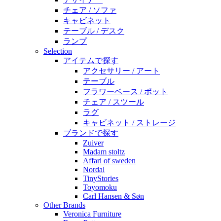
チェア / ソファ
キャビネット
テーブル / デスク
ランプ
Selection
アイテムで探す
アクセサリー / アート
テーブル
フラワーベース / ポット
チェア / スツール
ラグ
キャビネット / ストレージ
ブランドで探す
Zuiver
Madam stoltz
Affari of sweden
Nordal
TinyStories
Toyomoku
Carl Hansen & Søn
Other Brands
Veronica Furniture