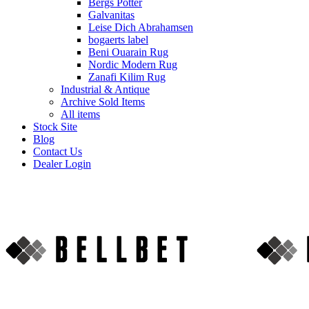
Bergs Potter
Galvanitas
Leise Dich Abrahamsen
bogaerts label
Beni Ouarain Rug
Nordic Modern Rug
Zanafi Kilim Rug
Industrial & Antique
Archive Sold Items
All items
Stock Site
Blog
Contact Us
Dealer Login