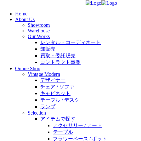
Home
About Us
Showroom
Warehouse
Our Works
レンタル・コーディネート
卸販売
買取・委託販売
コントラクト事業
Online Shop
Vintage Modern
デザイナー
チェア / ソファ
キャビネット
テーブル / デスク
ランプ
Selection
アイテムで探す
アクセサリー / アート
テーブル
フラワーベース / ポット