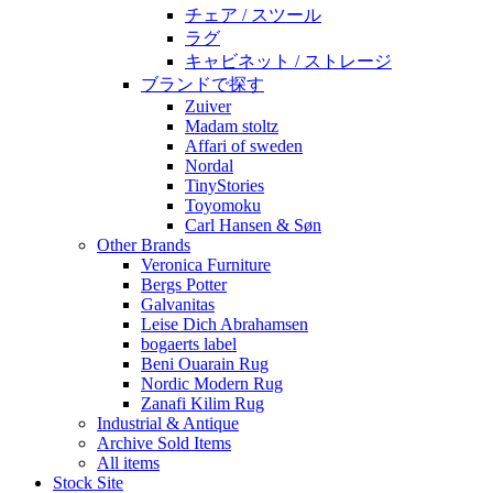
チェア / スツール
ラグ
キャビネット / ストレージ
ブランドで探す
Zuiver
Madam stoltz
Affari of sweden
Nordal
TinyStories
Toyomoku
Carl Hansen & Søn
Other Brands
Veronica Furniture
Bergs Potter
Galvanitas
Leise Dich Abrahamsen
bogaerts label
Beni Ouarain Rug
Nordic Modern Rug
Zanafi Kilim Rug
Industrial & Antique
Archive Sold Items
All items
Stock Site