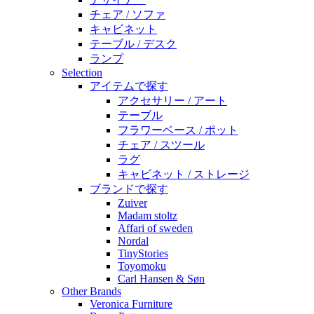
チェア / ソファ
キャビネット
テーブル / デスク
ランプ
Selection
アイテムで探す
アクセサリー / アート
テーブル
フラワーベース / ポット
チェア / スツール
ラグ
キャビネット / ストレージ
ブランドで探す
Zuiver
Madam stoltz
Affari of sweden
Nordal
TinyStories
Toyomoku
Carl Hansen & Søn
Other Brands
Veronica Furniture