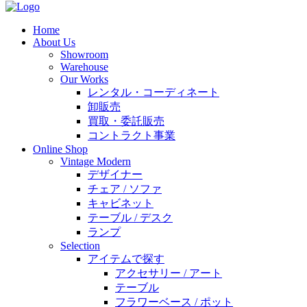
Home
About Us
Showroom
Warehouse
Our Works
レンタル・コーディネート
卸販売
買取・委託販売
コントラクト事業
Online Shop
Vintage Modern
デザイナー
チェア / ソファ
キャビネット
テーブル / デスク
ランプ
Selection
アイテムで探す
アクセサリー / アート
テーブル
フラワーベース / ポット