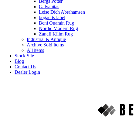
Bergs Potter
Galvanitas
Leise Dich Abrahamsen
bogaerts label
Beni Ouarain Rug
Nordic Modern Rug
Zanafi Kilim Rug
Industrial & Antique
Archive Sold Items
All items
Stock Site
Blog
Contact Us
Dealer Login