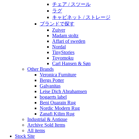
チェア / スツール
ラグ
キャビネット / ストレージ
ブランドで探す
Zuiver
Madam stoltz
Affari of sweden
Nordal
TinyStories
Toyomoku
Carl Hansen & Søn
Other Brands
Veronica Furniture
Bergs Potter
Galvanitas
Leise Dich Abrahamsen
bogaerts label
Beni Ouarain Rug
Nordic Modern Rug
Zanafi Kilim Rug
Industrial & Antique
Archive Sold Items
All items
Stock Site