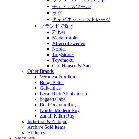
チェア / スツール
ラグ
キャビネット / ストレージ
ブランドで探す
Zuiver
Madam stoltz
Affari of sweden
Nordal
TinyStories
Toyomoku
Carl Hansen & Søn
Other Brands
Veronica Furniture
Bergs Potter
Galvanitas
Leise Dich Abrahamsen
bogaerts label
Beni Ouarain Rug
Nordic Modern Rug
Zanafi Kilim Rug
Industrial & Antique
Archive Sold Items
All items
Stock Site