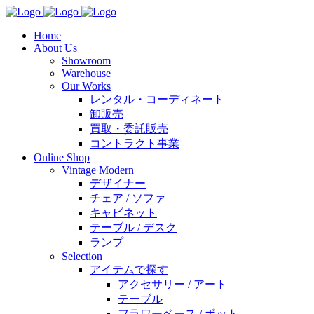
Home
About Us
Showroom
Warehouse
Our Works
レンタル・コーディネート
卸販売
買取・委託販売
コントラクト事業
Online Shop
Vintage Modern
デザイナー
チェア / ソファ
キャビネット
テーブル / デスク
ランプ
Selection
アイテムで探す
アクセサリー / アート
テーブル
フラワーベース / ポット