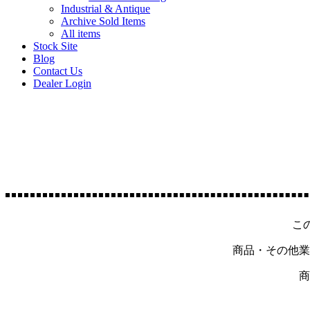
Industrial & Antique
Archive Sold Items
All items
Stock Site
Blog
Contact Us
Dealer Login
こ
商品・その他業
商