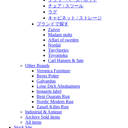
チェア / スツール
ラグ
キャビネット / ストレージ
ブランドで探す
Zuiver
Madam stoltz
Affari of sweden
Nordal
TinyStories
Toyomoku
Carl Hansen & Søn
Other Brands
Veronica Furniture
Bergs Potter
Galvanitas
Leise Dich Abrahamsen
bogaerts label
Beni Ouarain Rug
Nordic Modern Rug
Zanafi Kilim Rug
Industrial & Antique
Archive Sold Items
All items
Stock Site