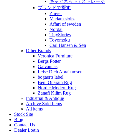
キャビネット / ストレージ
ブランドで探す
Zuiver
Madam stoltz
Affari of sweden
Nordal
TinyStories
Toyomoku
Carl Hansen & Søn
Other Brands
Veronica Furniture
Bergs Potter
Galvanitas
Leise Dich Abrahamsen
bogaerts label
Beni Ouarain Rug
Nordic Modern Rug
Zanafi Kilim Rug
Industrial & Antique
Archive Sold Items
All items
Stock Site
Blog
Contact Us
Dealer Login