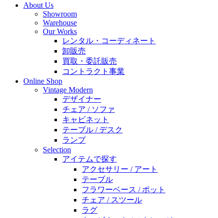
About Us
Showroom
Warehouse
Our Works
レンタル・コーディネート
卸販売
買取・委託販売
コントラクト事業
Online Shop
Vintage Modern
デザイナー
チェア / ソファ
キャビネット
テーブル / デスク
ランプ
Selection
アイテムで探す
アクセサリー / アート
テーブル
フラワーベース / ポット
チェア / スツール
ラグ