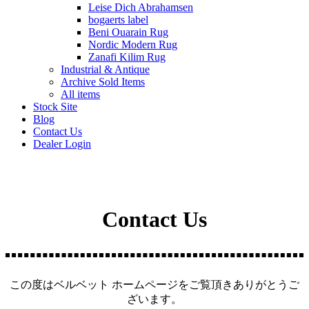
Leise Dich Abrahamsen
bogaerts label
Beni Ouarain Rug
Nordic Modern Rug
Zanafi Kilim Rug
Industrial & Antique
Archive Sold Items
All items
Stock Site
Blog
Contact Us
Dealer Login
Contact Us
この度はベルベット ホームページをご覧頂きありがとうご
ざいます。