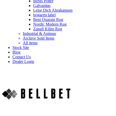
Bergs Potter
Galvanitas
Leise Dich Abrahamsen
bogaerts label
Beni Ouarain Rug
Nordic Modern Rug
Zanafi Kilim Rug
Industrial & Antique
Archive Sold Items
All items
Stock Site
Blog
Contact Us
Dealer Login