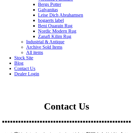
Bergs Potter
Galvanitas
Leise Dich Abrahamsen
bogaerts label
Beni Ouarain Rug
Nordic Modern Rug
Zanafi Kilim Rug
Industrial & Antique
Archive Sold Items
All items
Stock Site
Blog
Contact Us
Dealer Login
Contact Us